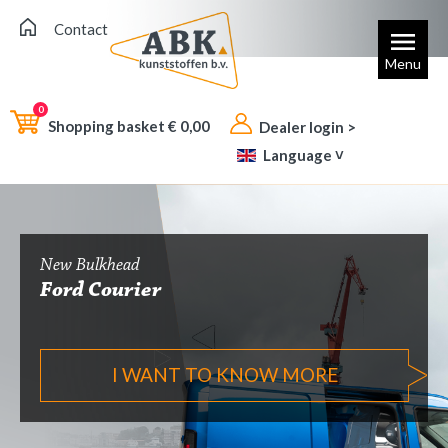
Contact
Menu
0
Shopping basket €
0,00
Dealer login >
Language ˅
New Bulkhead
Ford Courier
I WANT TO KNOW MORE