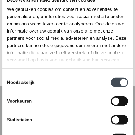
Welcome to
We gebruiken cookies om content en advertenties te
ABK Kunststoffen
personaliseren, om functies voor social media te bieden
en om ons websiteverkeer te analyseren. Ook delen we
informatie over uw gebruik van onze site met onze
ABK Kunststoffen specializes in the development and production of
partners voor social media, adverteren en analyse. Deze
partition walls for light commercial vehicles, including vans, 4x4
partners kunnen deze gegevens combineren met andere
vehicles, and SUVs.
informatie die u aan ze heeft verstrekt of die ze hebben
verzameld op basis van uw gebruik van hun services.
Toestemmingsselectie
Noodzakelijk
Voorkeuren
Statistieken