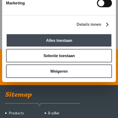
Marketing
Details tonen
Watch the ABK Kunststoffen
video tour
Alles toestaan
Selectie toestaan
Can I help you?
+31 (0)488 48 24 46
Weigeren
info@abk-kunststoffen.nl
Sitemap
Products
B-pillar