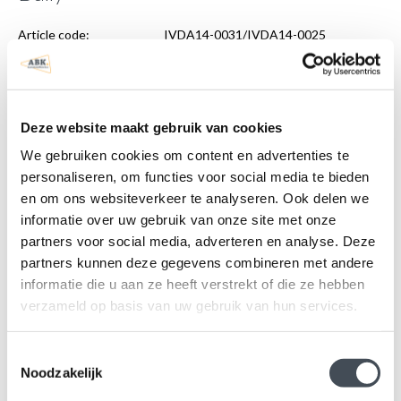
Article code:
IVDA14-0031/IVDA14-0025
Category:
Partition wall C-pillar
Production:
2014 - present
Window:
No
Deze website maakt gebruik van cookies
Upholstery:
N.A.
We gebruiken cookies om content en advertenties te
personaliseren, om functies voor social media te bieden
€ 951,00
excl. vat
en om ons websiteverkeer te analyseren. Ook delen we
informatie over uw gebruik van onze site met onze
Add to basket
partners voor social media, adverteren en analyse. Deze
partners kunnen deze gegevens combineren met andere
informatie die u aan ze heeft verstrekt of die ze hebben
Offer
verzameld op basis van uw gebruik van hun services.
Toestemmingsselectie
Description
Noodzakelijk