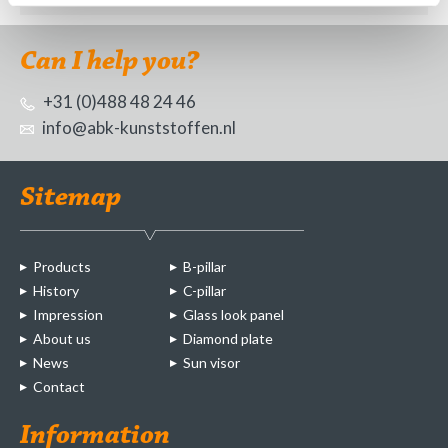
Can I help you?
+31 (0)488 48 24 46
info@abk-kunststoffen.nl
Sitemap
Products
B-pillar
History
C-pillar
Impression
Glass look panel
About us
Diamond plate
News
Sun visor
Contact
Information