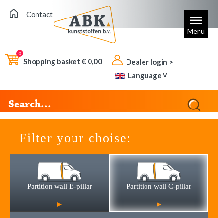
Contact
Menu
0
Shopping basket €
0,00
Dealer login >
Language ˅
Filter your choise:
Partition wall B-pillar
Partition wall C-pillar