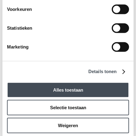
Specifications
Voorkeuren
Offer
Statistieken
Partition wall C-pillar ABS without window in combination
with additional part Iveco Daily H2. Note: this product
Marketing
comes in color dark gray.
ABK Kunststoffen is specialized in developing and
Details tonen
producing partition walls for light commercial vehicles;
vans, 4x4 cars and SUVs.
Alles toestaan
With a partition wall on the C-pillar of ABK Kunststoffen
you can get the best of both worlds. You will get all the
Selectie toestaan
advantages of the B-style partition wall. However the C-
pillar partition wall creates a double cabin, therefore you
can also safely transport more people.
Weigeren